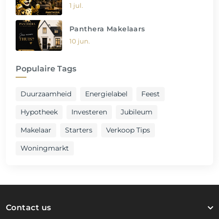
1 jul.
Panthera Makelaars
10 jun.
Populaire Tags
Duurzaamheid
Energielabel
Feest
Hypotheek
Investeren
Jubileum
Makelaar
Starters
Verkoop Tips
Woningmarkt
Contact us