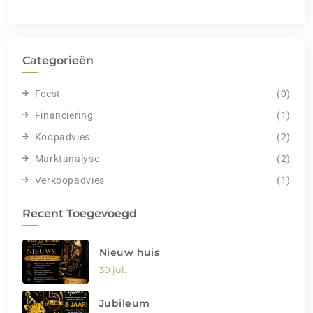
Categorieën
Feest
(0)
Financiering
(1)
Koopadvies
(2)
Marktanalyse
(2)
Verkoopadvies
(1)
Recent Toegevoegd
Nieuw huis
30 jul.
Jubileum