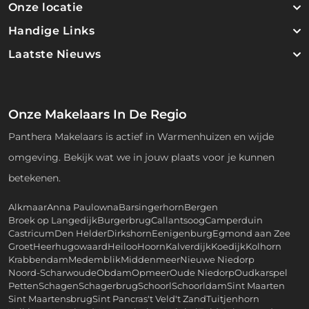
Onze locatie
Handige Links
Laatste Nieuws
Onze Makelaars In De Regio
Panthera Makelaars is actief in Warmenhuizen en wijde
omgeving. Bekijk wat we in jouw plaats voor je kunnen
betekenen.
Alkmaar
Anna Paulowna
Barsingerhorn
Bergen
Broek op Langedijk
Burgerbrug
Callantsoog
Camperduin
Castricum
Den Helder
Dirkshorn
Eenigenburg
Egmond aan Zee
Groet
Heerhugowaard
Heiloo
Hoorn
Kalverdijk
Koedijk
Kolhorn
Krabbendam
Medemblik
Middenmeer
Nieuwe Niedorp
Noord-Scharwoude
Obdam
Opmeer
Oude Niedorp
Oudkarspel
Petten
Schagen
Schagerbrug
Schoorl
Schoorldam
Sint Maarten
Sint Maartensbrug
Sint Pancras
't Veld
't Zand
Tuitjenhorn