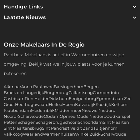
Handige Links
Laatste Nieuws
Onze Makelaars In De Regio
Panthera Makelaars is actief in Warmenhuizen en wijde
omgeving. Bekijk wat we in jouw plaats voor je kunnen
betekenen.
Alkmaar
Anna Paulowna
Barsingerhorn
Bergen
Broek op Langedijk
Burgerbrug
Callantsoog
Camperduin
Castricum
Den Helder
Dirkshorn
Eenigenburg
Egmond aan Zee
Groet
Heerhugowaard
Heiloo
Hoorn
Kalverdijk
Koedijk
Kolhorn
Krabbendam
Medemblik
Middenmeer
Nieuwe Niedorp
Noord-Scharwoude
Obdam
Opmeer
Oude Niedorp
Oudkarspel
Petten
Schagen
Schagerbrug
Schoorl
Schoorldam
Sint Maarten
Sint Maartensbrug
Sint Pancras
't Veld
't Zand
Tuitjenhorn
Valkkoog
Waarland
Warmenhuizen
Winkel
Zuid-Scharwoude