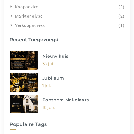
Koopadvies
(2)
Marktanalyse
(2)
Verkoopadvies
(1)
Recent Toegevoegd
Nieuw huis
30 jul.
Jubileum
1 jul.
Panthera Makelaars
10 jun.
Populaire Tags